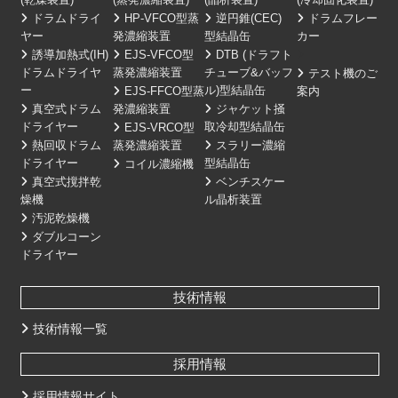
ドラムドライ
HP-VFCO型蒸
逆円錐(CEC)
ドラムフレー
ヤー
発濃縮装置
型結晶缶
カー
誘導加熱式(IH)
EJS-VFCO型
DTB (ドラフト
ドラムドライヤ
蒸発濃縮装置
チューブ&バッフ
テスト機のご
ー
ル)型結晶缶
EJS-FFCO型蒸
案内
真空式ドラム
発濃縮装置
ジャケット掻
ドライヤー
取冷却型結晶缶
EJS-VRCO型
熱回収ドラム
蒸発濃縮装置
スラリー濃縮
ドライヤー
型結晶缶
コイル濃縮機
真空式撹拌乾
ベンチスケー
燥機
ル晶析装置
汚泥乾燥機
ダブルコーン
ドライヤー
技術情報
技術情報一覧
採用情報
採用情報サイト